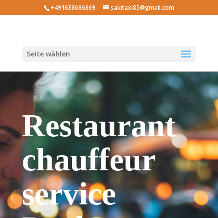
+491638686869
sakitaxi85@gmail.com
Seite wählen
Restaurant
chauffeur
service